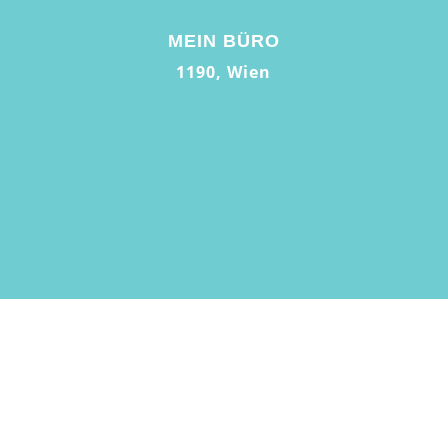
MEIN BÜRO
1190, Wien
© 2026 Mag. Brigitte Ordo | All rights reserved